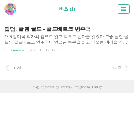
바흐 (1)
잡담: 글렌 굴드 - 골드베르크 변주곡
개요김미옥 작가의 감으로 읽고 각으로 쓴다를 읽었다.그중 글랜 굴
드의 골드베르크 연주곡이 언급된 부분을 읽고 떠오른 생각을 적어
본다.글렌 굴드 - 골드베르크 변주곡누군가 내게 쓸쓸한 표정으로
book-movie
2025. 10. 19. 17:17
이 가을에 혼자 듣기 좋은 곡을 들라면 이렇게 말할 것이다."글렌 굴
드의 바흐입니다. 가능하다면 인적이 드문 산길이나 호숫가로 가세
요. 그리고 벤치에 앉아 눈을 감고 - 감으로 읽고 각으로 쓴다, p263
이전
다음
글렌 굴드의 골드베르크 변주곡에 대한 이야기는 예전부터 들었지
만, 미처 그 매력을 이해하지 못했었다. 허영심 반, 호기심 반으로 시
도해보아도 그 맛을 알기 어려웠었다. 그런데 이런 글을 읽었는데 다
Blog is powered by
Tistory
/ Designed by
Tistory
시 도전하고픈 욕심이 들었다.내 마음껏 한다면, 조금은 쌀랑한 가을
날씨에 살짝 추운 옷차림으로 물가의 벤치에 앉아, ..