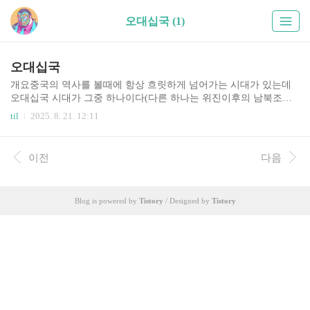
오대십국 (1)
오대십국
개요중국의 역사를 볼때에 항상 흐릿하게 넘어가는 시대가 있는데
오대십국 시대가 그중 하나이다(다른 하나는 위진이후의 남북조시
대). GPT-5의 도움을 받아 다음과 같이 정리해둔다.당나라의 멸망 (9
til
2025. 8. 21. 12:11
07년)당 제국은 9세기 후반부터 급격히 쇠퇴하여 결국 907년 멸망에
이르렀다. 중앙 정부의 권위는 이미 8세기 안사의 난(755-763) 이후
크게 약화되었고, 각지의 절도사(節度使) 세력이 사실상 독립 상태
이전
다음
로 성장했다. 설상가상으로 874-884년 황소의 난이 일어나 장안을
점령하면서 당 조정의 통제력은 완전히 무너지다시피 했다. 이 기간
황제는 유명무실한 존재로 전락했고, 환관과 군벌들이 정치를 좌우
Blog is powered by
Tistory
/ Designed by
Tistory
하는 혼란이 계속되었다.당 말기에 가장 세력을 떨친 군벌은 **주전
충(朱全忠, 일명 주온)**과 이극용(李..