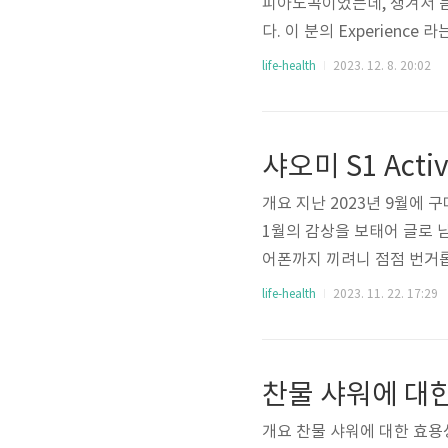
피아노곡이었는데, 챙겨서 듣던
다. 이 분의 Experien
와 음악을 엮은 글이 마음에 들
life-health
2023. 12. 8. 20:02
be/1e9B31FLT-s?si=
에서 고독한 집에서 심지어는
라는 생각이 들 때에 이 연
샤오미 S1 Acti
립..
개요 지난 2023년 9월에 
1월의 감상을 보태어 글로 
어폰까지 끼려니 점점 번거
자는 생각이 들었다. 소위 
life-health
2023. 11. 22. 17:29
멀어져보자는 것이다. 그렇기
사색에만 집중하기. 고려한 다른 
드 GPS라 정확도 떨어진다 
찬물 샤워에 대
식 사이트 53만원..
개요 찬물 샤워에 대한 효용