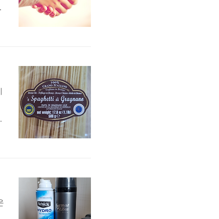
.
윌
기
이
좋
은