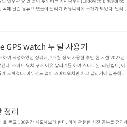
 연주자 중 한 분이 루도비코 에이나우디(Ludovico Einaudi)였
ce 라는 곡에 달린 유튜브 댓글이 달리기 커뮤니티에 소개가 되었다. 달리
어 가져와 마음이 가는대로 의역, 수정을 해보았다. https://youtu
MrXn4ctqou80an7v 달아나고 싶어집니다. 사람에게서 상처를 주는 관
 가슴에서 휘몰아치는 그 어떤 감정에서. “할 만큼 했어, 이제 충분해
주가 떠오릅니다. 당신은 달리기 시작합니다. 도망치듯이 달리고 또 달
ve GPS watch 두 달 사용기
구매하며 작성하였던 정리에, 2개월 정도 사용한 후인 현 시점 2023년 
남긴다. 스마트 워치 구매 이유 달리기를 하며 스마트폰, 러닝벨트, 이
롭게 느껴졌다. 아무것도 없이 스마트워치만 차고 달리기에 집중해보
디지털 디톡스라는 개념으로 전자기기, 소셜 미디어, 정보들의 홍수에
에, 음악을 들을 수 있는 기능까지는 필요없다고 생각했다. 달리기
옵션들 - Alternatives 가민 포러너 55, 코로스 페이스 2: 싱글
함 가민 포러너 265: 듀얼밴드. 50만원에 육박하는 너무 비싼 가격(
한 정리
성을 듣고 100일간 시도해보려 한다. 이에 관련한 사전 공부를 정리