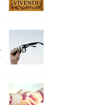
고
,
고
음
자