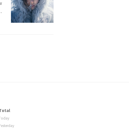
w
G
그
Total
Today
Yesterday