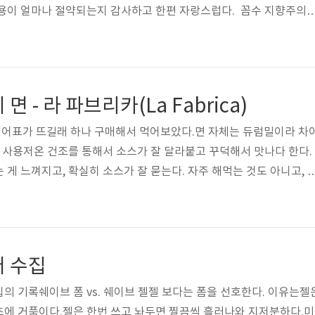
용이 얼마나 절약되는지 감사하고 한편 자랑스럽다. 꼼수 지향주의1
을 반복한 다음 입금 내역만을 이용하여 잔고 30억원이 있는 것처럼
2. 최근에 책날개에 책을 자랑하며 "최고의 언론인 상으로 손꼽히는 
했다는 글을 읽었다. 찾아보니 윌리엄 랜돌프 허스트 상(William R
ward)은 저널리즘 교육 발전을 지원하고 뛰어난 저널리즘 학생들을 격려하
 - 라 파브리카(La Fabrica)
 한다..
어표가 뜨길래 하나 구매해서 먹어보았다.면 자체는 듀럼밀이라 차
드 사용저온 건조를 통해서 소스가 잘 달라붙고 꾸덕해서 맛나다 한다.
게 느껴지고, 확실히 소스가 잘 묻는다. 자주 해먹는 것도 아니고, 
싼 것도 아닌지라 한 번 먹을 때는 좋은 녀석으로 먹어야겠다.
터 수집
의 기록쉐이브 폼 vs. 쉐이브 젤젤 보다는 폼을 선호한다. 이유는젤
초에 거품이다.젤은 한번 쓰고 놔두면 찔끔씩 흘러나와 지저분하다.미