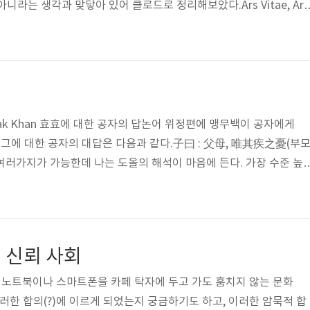
니라는 생각과 맞닿아 있어 클로드로 정리해보았다.Ars Vitae, Ars
살아가는 기술아르스 비타에, 아르스 비벤디고대 로마 시대부터 전해져 내려
)'와 'Ars Vivendi(살아가는 기술)'라는 표현은 철학의 본질적 의미를 담
학이 단순한 이론적 학문이 아닌, 우리의 일상적 삶에 적용되는 실천적
용적 정의로서의 철학철학은 종종 복잡한 사상과 추상적 개념들로 가
arak Khan 효효에 대한 공자의 답논어 위정편에 맹무백이 공자에게
그에 대한 공자의 대답은 다음과 같다.子曰 : 父母, 唯其疾之憂(부모
러가지가 가능한데 나는 도올의 해석이 마음에 든다. 가장 수준 높
 공자라는 사람의 큰 맥락과 일치하다 느끼기 때문이다.그 해석은 다
플까 걱정하는 사람이다.”효가 무엇인지, 즉, 자식이 부모에게 효도를
 부모가 어떤 사람인지를 말하는 데, 거창한 철학이 아니라 부모는 
이라는 평범한 표현을 쓰는 것이다.누군가 성공을 하면 진심으로 좋아
 신뢰 사회
 뿐이라..
노트북이나 스마트폰을 카페 탁자에 두고 가도 훔치지 않는 문화
이러한 합의(?)에 이르게 되었는지 궁금하기도 하고, 이러한 암묵적 합