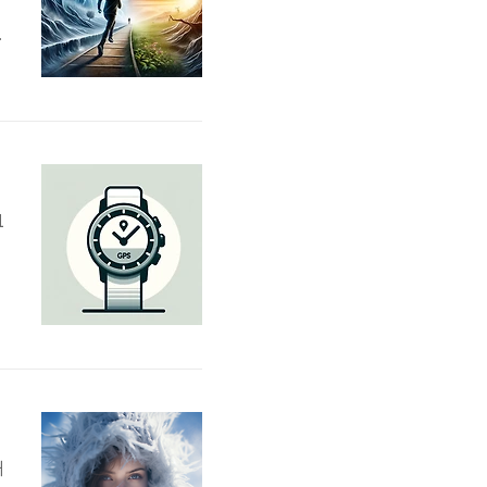
기
.
계
”
1
서
와
밴
공
해