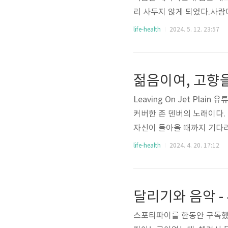
리 사두지 않게 되었다.사람
월이다 싶다.별 것 아닌 이 
life-health
2024. 5. 12. 23:57
다.사고 나면 최소 5개월, 
젊음이여, 고향
Leaving On Jet Pl
커버한 존 덴버의 노래이다.
자신이 돌아올 때까지 기다려
하는 사람에게 다시 돌아올 것을 약
life-health
2024. 4. 20. 17:12
wes9OL 부산을 떠나다 
낌은 “자유” 였다. 부산이
여 있었던 것이다. 이는 익
달리기와 음악 
야..
스포티파이를 한동안 구독했