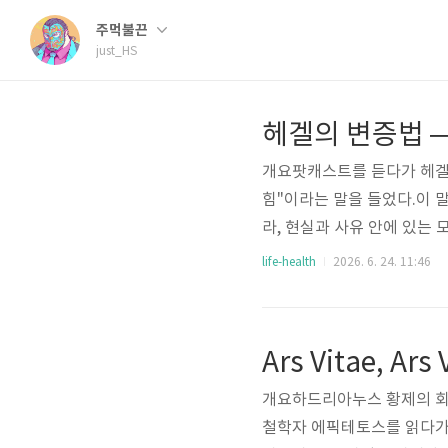
주먹불끈
just_HS
헤겔의 변증법 —
개요팟캐스트를 듣다가 헤겔
힘"이라는 말을 들었다.이 말
라, 현실과 사유 안에 있는
힘으로 해석한 표현이다.챗G
life-health
2026. 6. 24. 11:46
법을 정–반–합으로 배운다.정
너무 깔끔하다. 헤겔의 사유
것은 어떤 생각이나 제도, 삶
Ars Vitae, A
을 외면하지 않고 끝까지 밀고
개요하드리아누스 황제의 회
철학자 에픽테토스를 읽다가