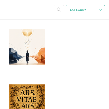
CATEGORY
는
은
한
순