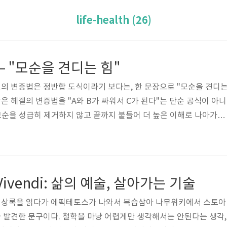
life-health (26)
 "모순을 견디는 힘"
의 변증법은 정반합 도식이라기 보다는, 한 문장으로 "모순을 견디
은 헤겔의 변증법을 "A와 B가 싸워서 C가 된다"는 단순 공식이 아니
 모순을 성급히 제거하지 않고 끝까지 붙들어 더 높은 이해로 나아가는
PT의 도움을 받아서 정리해둔다.정반합 도식의 한계흔히 헤겔 변증
: 어떤 주장반: 그 반대 주장합: 둘을 종합한 새 주장그런데 이 도식
는 "서로 반대되는 둘을 적당히 절충한다"가 아니다. 헤겔에게 중요
의 방식이 자기 안에 이미 모순을 품고 있다는 점이다. 그리고 그 모
rs Vivendi: 삶의 예술, 살아가는 기술
 가면,..
상록을 읽다가 에픽테토스가 나와서 복습삼아 나무위키에서 스토아
 발견한 문구이다. 철학을 마냥 어렵게만 생각해서는 안된다는 생각,