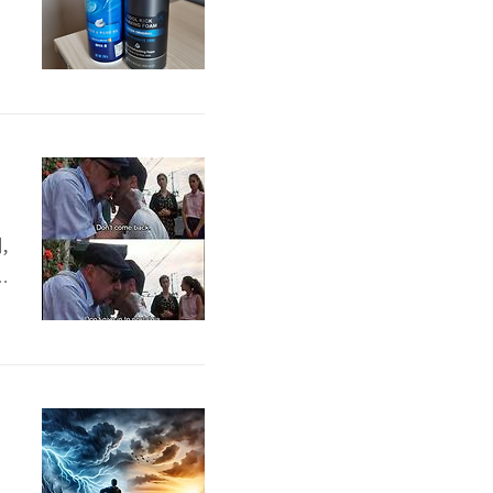
개
었
,
랑
느
쌓