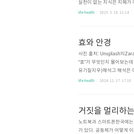
실천이 없는 지식은 지혜가 아
Vivendi: 삶의 예술, 
life-health
2025. 5. 18. 11:14
온 'Ars Vitae(삶의 예술
있다. 이 라틴어 표현은 철
지혜임을 상기시켜 준다.실
효와 안경
득 찬 학문으로 인식되지..
사진 출처: Unsplash의Z
“효”가 무엇인지 물어보는데 
유기질지우)해석그 해석은 여
고상하며, 내가 읽으며 느낀
life-health
2024. 11. 17. 17:10
과 같다. “부모는 자식이 아
한다는 것에 뜬금없이 공자는
식이 아플까 걱정하는 사람
거짓을 멀리하는
해주는 사람은 부모와 스승 둘
노트북과 스마트폰한국에는 
가 있다. 공동체가 어떻게 