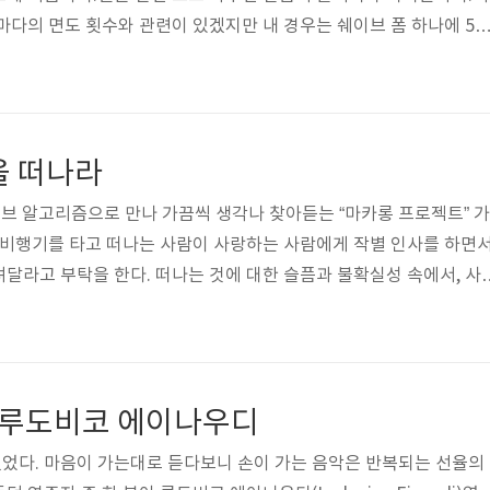
마다의 면도 횟수와 관련이 있겠지만 내 경우는 쉐이브 폼 하나에 5
정보를 알게 되고 보니 가끔 핫 딜로 나오는 쉐이브 폼은 사지 않게 되
10개월 이상을 쓰지 않고 공간을 차지하게 된다는 것 아닌가?
을 떠나라
ain 유튜브 알고리즘으로 만나 가끔씩 생각나 찾아듣는 “마카롱 프로젝트” 가
 비행기를 타고 떠나는 사람이 사랑하는 사람에게 작별 인사를 하면서
달라고 부탁을 한다. 떠나는 것에 대한 슬픔과 불확실성 속에서, 사
속한다. https://youtu.be/rCmcgn793hs?si=dGuaAF7Zvy
직장때문에 고향인 부산을 떠나 안산으로 올라왔을 때, 예상치 못한 첫 
 작은 동네가 아님에도 부산에서는 가족, 친척, 친구들과 선후배에 둘러
숙함과 편안함, 그리고 그 댓가로 상당한 공동체의 압박을 느끼며 살아
- 루도비코 에이나우디
었다. 마음이 가는대로 듣다보니 손이 가는 음악은 반복되는 선율의