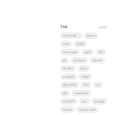
TAG
more
티스토리챌린지
github
solid
잡학툰
clean agile
agile
영화
go
backend
OpenAI
독서후기
Echo
postgres
오블완
클린 애자일
독서
Gin
API
websocket
ChatGPT
bun
strange
notion
claude code