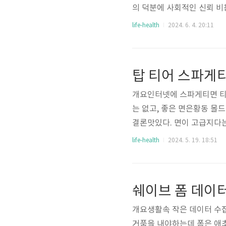
의 덕분에 사회적인 신뢰 비
이명박이 1억원의 입금 출금
life-health
2024. 6. 4. 20:11
만들었다는 이야기도 있다. 
리엄 랜돌프 허스트상"을 수상
andolph Hearst A
탑 티어 스파게티 면
위해 1960년에 설립된 상이라
개요인터넷에 스파게티면 티
는 없고, 좋은 면은황동 몰
결론맛있다. 면이 고급지다는 
은 면이라 해도 엄청나게 비
life-health
2024. 5. 19. 18:51
쉐이브 폼 데이
개요생활속 작은 데이터 수집
거품을 내야하는데 폼은 애