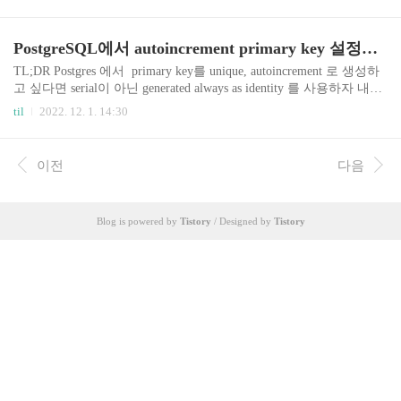
과 bun 패키지를 이용해 확인해본다. TL;DR 두 타
입은 저장시의 표현방법의 차이이지 담고있는 절
대시간의 값은 같다. timestamptz 타입은 Postgres 서
PostgreSQL에서 autoincrement primary key 설정하기
버 내부에 설정되어 있는 timezone 설정에 따라 저
장이 된다. 나의 선택은 timestamp를 사용하여 항상
TL;DR Postgres 에서 primary key를 unique, autoincrement 로 생성하
UTC 타임으로 저장하며, 사용자에게 이를 보여주
고 싶다면 serial이 아닌 generated always as identity 를 사용하자 내
는 애플리케이션에서 사용자의 컴퓨터 timezone에
용 Postgres 에서 table을 생성하며 PK를 하나씩 증가하는 8바이트 정
til
2022. 12. 1. 14:30
맞게 변환하여 보여주도록 하는 것이다.(다른 분들
수형으로 선언하려 BIGSERIAL 을 사용하였는데그 보다는 generate
의 선택, 모범 답안이 궁금하다.) 준비작업: macOS
d always as identity 를 사용하는 것이 낫다 한다. 그 이유는 1. serial은
에 Postgres 설치하기 다양..
Postgres 에서 "auto-generated unique value"를 생성하게 하는 구현이
이전
다음
며, SQL 스탠다드가 아니다2. Postgres 10 부터는 generated as identity
를 지원한다. SQL 스탠다드이다. 상세 참고 링크: h..
Blog is powered by
Tistory
/ Designed by
Tistory