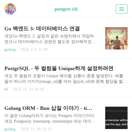
postgres (4)
Go 백엔드 3: 데이터베이스 연결
개요Go 백엔드 2: 설정과 같은 브랜치에서 작업하
였으나 데이터베이스 관련은 별도로 정리해두었
다. 데이터베이스 마이그레이션과 데이터베이스
golang
2025. 2. 9. 21:38
관련 라이브러리는 추후 별도로 다룰 예정이다.(참
고) Go 백엔드 1: 클린 아키텍처 기본 코드를 누적
하고 싶었지만, 오류와 개선 사항이 있어 전면적으
PostgrSQL - 두 컬럼을 Unique하게 설정하려면
로 수정했다. 양해를 구한다.링크GitHub 브랜치: ht
tps://github.com/nicewook/gocore/tree/2_config-and-d
개요 두 컬럼의 조합이 Unique 해야할 상황이 종종 발생한다. 예를
b블로그 링크Go 백엔드 1: 클린 아키텍처 기본Go
들어 하나의 이미지(image_id)를 여러 일(job_id)에 중복 할당을 할
백엔드 2: 설정Go 백엔드 3: 데이터베이스 연결설
수 있지만 특정한 일(job_id)에 할당한 이미지(image_id)에 중복이 있
til
2022. 12. 24. 01:45
정프로젝트 구조데이터베이스와 관련한 프로젝트
으면 안되는 경우가 있겠다. 이럴 때에 두 컬럼의 조합이 unique 하다
의 주요 디렉토리와 파일 구조는 다음과 같다(일부
는 제한(constraint)를 걸 수 있다. 참고 링크: https://stackoverflow.com/
생략)├── cmd│ └── gocore│ └── main.g..
a/63733203/6513756 생성할 때에 설정하기 예시: 생성시 두 컬럼 값
Golang ORM - Bun 삽질 이야기 - timestamp 와 timestamptz
의 조합은 unique 해야 한다는 제약 조건을 가지고 생성한다. CREAT
E TABLE my_table ( id serial PRIMARYKEY, task_id int NOTNULL, u
이 글은 Golang이라기 보다는 Postgres 이야기이다.
ser_id int NOTNULL..
개요 Postgres는 timestamp, timestamptz 라는 데이터
베이스 타입을 제공한다. 두 타입의 차이를 Golang
golang
2022. 12. 18. 11:35