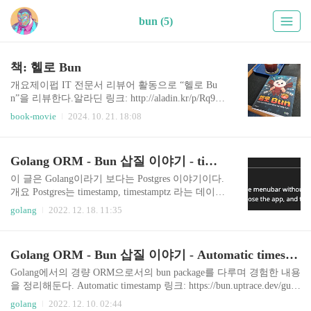
bun (5)
책: 헬로 Bun
개요제이펍 IT 전문서 리뷰어 활동으로 “헬로 Bu
n”을 리뷰한다.알라딘 링크: http://aladin.kr/p/Rq9yC
들어가며자바스크립트는 메인으로 업무에서 다루
book-movie
2024. 10. 21. 18:08
어본 적은 없고 바닐라 자바스크립트를 공부삼아
만져보거나, Node.js를 유데미 코스 등등으로 이해
하고 공부한 적은 있었다. 긱뉴스나 여러 소식을 통
Golang ORM - Bun 삽질 이야기 - timestamp 와 timestamptz
해 Node.js와 경쟁하는 런타임 환경으로 Deno, Bun
이야기를 스쳐들었는데 이번에 Bun을 소개하는 책
이 글은 Golang이라기 보다는 Postgres 이야기이다.
을 서평할 기회가 생겨서 얼른 신청했다.TL;DRBun
개요 Postgres는 timestamp, timestamptz 라는 데이터
이 어떤 장점과 기능을 가지고 있는지, 이를 이용해
베이스 타입을 제공한다. 두 타입의 차이를 Golang
golang
2022. 12. 18. 11:35
무엇을 할 수 있는지를 이해하기 쉽게 소개한 책이
과 bun 패키지를 이용해 확인해본다. TL;DR 두 타
다. 또한, 책에서 소개하는 내용을 넘어서서 좀더
입은 저장시의 표현방법의 차이이지 담고있는 절
들여다보고 싶은 분들께 저자가 직접 운영하는 블
대시간의 값은 같다. timestamptz 타입은 Postgres 서
Golang ORM - Bun 삽질 이야기 - Automatic timestamp
로그의 관련 글들을 링크로 제공해준..
버 내부에 설정되어 있는 timezone 설정에 따라 저
장이 된다. 나의 선택은 timestamp를 사용하여 항상
Golang에서의 경량 ORM으로서의 bun package를 다루며 경험한 내용
UTC 타임으로 저장하며, 사용자에게 이를 보여주
을 정리해둔다. Automatic timestamp 링크: https://bun.uptrace.dev/guid
는 애플리케이션에서 사용자의 컴퓨터 timezone에
e/models.html#automatic-timestamps INSERT 시에 생성한 시간을 자
golang
2022. 12. 10. 02:44
맞게 변환하여 보여주도록 하는 것이다.(다른 분들