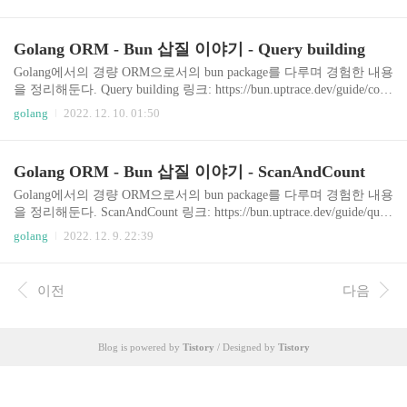
동으로 추가하도록 하는 기능이다. Example code with comment 아래
의 선택, 모범 답안이 궁금하다.) 준비작업: macOS
코드와 코멘트로 설명을 마무리 한다. 전체 GitHub Repo: https://githu
에 Postgres 설치하기 다양..
b.com/nicewook/bun-orm-study Query Building Example: https://github.
Golang ORM - Bun 삽질 이야기 - Query building
com/nicewook/bun-orm-study/blob/main/default-timestamp/main.go bun
태그의 의미..
Golang에서의 경량 ORM으로서의 bun package를 다루며 경험한 내용
을 정리해둔다. Query building 링크: https://bun.uptrace.dev/guide/com
plex-queries.html#query-generation Query를 만들면서 조건에 따라 더
golang
2022. 12. 10. 01:50
욱 이어붙이는 건에 대하여 q = q.Limit() 의 결과가 단순히 q.Limit()
와 같은 것을 동료분이 이야기해 알게 되었다. 코드가 더욱 간결해진
다. 그런데 위 링크를 보면 심지어 bun 패키지 설명도 그 차이를 모
Golang ORM - Bun 삽질 이야기 - ScanAndCount
르는 것인가 싶다. Example code with comment 아래 코드와 코멘트로
설명을 마무리 한다. 전체 GitHub Repo: https://github.com/nicewook/b
Golang에서의 경량 ORM으로서의 bun package를 다루며 경험한 내용
un-orm-s..
을 정리해둔다. ScanAndCount 링크: https://bun.uptrace.dev/guide/quer
y-select.html#count-rows 데이터베이스를 다루며 query 로 리스트를
golang
2022. 12. 9. 22:39
가져올 때에는 Offset, Limit 를 이용해 그 일부만을 가져와야 할 때
가 많다. 그러면서도 paignation 을 위해 전체 개수를 Count 해 주어야
한다. bun 은 ScanAndCount() 기능을 제공한다. 이 매서드가 이쁜 것
이전
다음
은 이 지점이다. Offset, Limit가 적용되면서도 Count는 그것이 적용
되지 않은 전체 개수를 세어주는 것이다. Example code with comment
아래의 발췌한 코드와 코멘..
Blog is powered by
Tistory
/ Designed by
Tistory