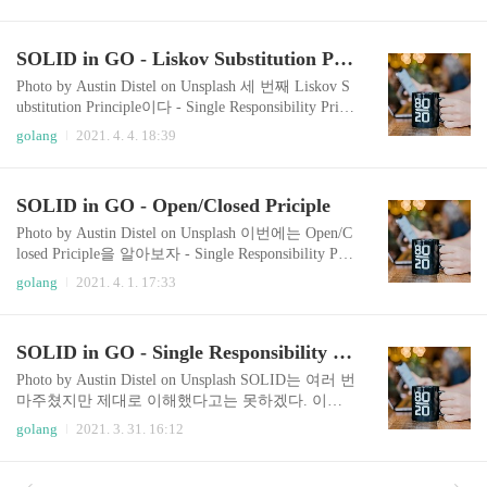
n/Closed Principle - Liskov Substitution Principle - Int
erface Segregation Principle - Dependency Inversion P
rinciple Interface Segregation Principle "Clients shoul
SOLID in GO - Liskov Substitution Principle
d not be forced to depend on methods they do not us
e." - Robert C. Martin Segregation ..
Photo by Austin Distel on Unsplash 세 번째 Liskov S
ubstitution Principle이다 - Single Responsibility Princ
iple - Open/Closed Principle - Liskov Substitution Pri
golang
2021. 4. 4. 18:39
nciple - Interface Segregation Principle - Dependency
Inversion Principle Liskov Substitution Principle Dave
Cheney on YouTube: https://youtu.be/zzAdEt3xZ1M?t
SOLID in GO - Open/Closed Priciple
=615 참고 - OOP에서의 Liskov Substitution Principl
e OOP, 즉 Class가 있는 언어에서는, 슈퍼클래스를
Photo by Austin Distel on Unsplash 이번에는 Open/C
물려 받은 파..
losed Priciple을 알아보자 - Single Responsibility Prin
ciple - Open/Closed Principle - Liskov Substitution Pri
golang
2021. 4. 1. 17:33
nciple - Interface Segregation Principle - Dependency
Inversion Principle Open/Closed Principle "Software e
ntities should be open for extension, but closed for mo
SOLID in GO - Single Responsibility Principle
dification." - Bertrand Meyer, Object-Oriented Softwa
re Construction OOP 클래스를 기반으로한 언어..
Photo by Austin Distel on Unsplash SOLID는 여러 번
마주쳤지만 제대로 이해했다고는 못하겠다. 이번
에는 실제 Go 코드를 통해 이해해 보려 한다. SOLI
golang
2021. 3. 31. 16:12
D를 따르는 Go 코드는 어떤 모양이어야 할까? Dav
e Cheney의 발표내용을 기반으로 하여 알아보았다.
- Dave Cheney posting: https://dave.cheney.net/2016/0