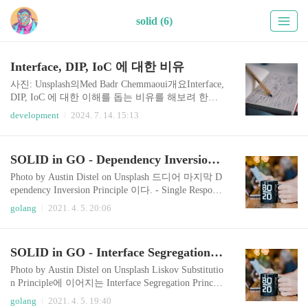
solid (6)
Interface, DIP, IoC 에 대한 비유
사진: Unsplash의Med Badr Chemmaoui개요Interface,
DIP, IoC 에 대한 이해를 돕는 비유를 해보려 한다.
한 줄 정의인터페이스(Interface): 객체 간의 상호 작
development
2024. 7. 14. 15:13
용을 정의하는 추상 타입으로, 구현 세부 사항을 숨
기고 공통 동작을 명세한다.DIP(Dependency Inversi
on Principle): 고수준 모듈이 저수준 모듈에 의존하
SOLID in GO - Dependency Inversion Principle
지 않고, 둘 다 추상화에 의존하도록 하는 설계 원
칙이다.IoC(Inversion of Control): 객체의 생성과 의
Photo by Austin Distel on Unsplash 드디어 마지막 D
존성 주입을 외부 컨테이너나 프레임워크에 맡겨
ependency Inversion Principle 이다. - Single Responsi
서 객체의 제어 흐름을 반전시키는 패턴이다.인터
bility Principle - Open/Closed Principle - Liskov Subst
golang
2021. 4. 5. 20:06
페이스(Interface)인터페이스는 채용 공고의 직무기
itution Principle - Interface Segregation Principle - De
술서(JD, Job Description)에 비유할 수 있다.회사는
pendency Inversion Principle Dependency Inversion Pr
“..
inciple "High-level modules should not depend on low
SOLID in GO - Interface Segregation Principle
-level modules. Both should depend on abstractions. A
bstractions should not depend on de..
Photo by Austin Distel on Unsplash Liskov Substitutio
n Principle에 이어지는 Interface Segregation Principl
e을 알아보자 - Single Responsibility Principle - Ope
golang
2021. 4. 5. 19:40