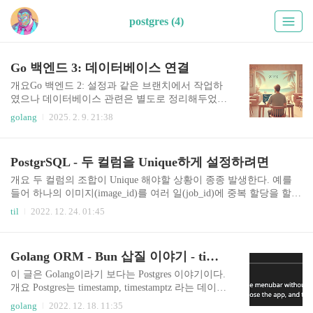
postgres (4)
Go 백엔드 3: 데이터베이스 연결
개요Go 백엔드 2: 설정과 같은 브랜치에서 작업하
였으나 데이터베이스 관련은 별도로 정리해두었
다. 데이터베이스 마이그레이션과 데이터베이스
golang
2025. 2. 9. 21:38
관련 라이브러리는 추후 별도로 다룰 예정이다.(참
고) Go 백엔드 1: 클린 아키텍처 기본 코드를 누적
하고 싶었지만, 오류와 개선 사항이 있어 전면적으
PostgrSQL - 두 컬럼을 Unique하게 설정하려면
로 수정했다. 양해를 구한다.링크GitHub 브랜치: ht
tps://github.com/nicewook/gocore/tree/2_config-and-d
개요 두 컬럼의 조합이 Unique 해야할 상황이 종종 발생한다. 예를
b블로그 링크Go 백엔드 1: 클린 아키텍처 기본Go
들어 하나의 이미지(image_id)를 여러 일(job_id)에 중복 할당을 할
백엔드 2: 설정Go 백엔드 3: 데이터베이스 연결설
수 있지만 특정한 일(job_id)에 할당한 이미지(image_id)에 중복이 있
til
2022. 12. 24. 01:45
정프로젝트 구조데이터베이스와 관련한 프로젝트
으면 안되는 경우가 있겠다. 이럴 때에 두 컬럼의 조합이 unique 하다
의 주요 디렉토리와 파일 구조는 다음과 같다(일부
는 제한(constraint)를 걸 수 있다. 참고 링크: https://stackoverflow.com/
생략)├── cmd│ └── gocore│ └── main.g..
a/63733203/6513756 생성할 때에 설정하기 예시: 생성시 두 컬럼 값
Golang ORM - Bun 삽질 이야기 - timestamp 와 timestamptz
의 조합은 unique 해야 한다는 제약 조건을 가지고 생성한다. CREAT
E TABLE my_table ( id serial PRIMARYKEY, task_id int NOTNULL, u
이 글은 Golang이라기 보다는 Postgres 이야기이다.
ser_id int NOTNULL..
개요 Postgres는 timestamp, timestamptz 라는 데이터
베이스 타입을 제공한다. 두 타입의 차이를 Golang
golang
2022. 12. 18. 11:35