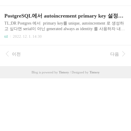
과 bun 패키지를 이용해 확인해본다. TL;DR 두 타
입은 저장시의 표현방법의 차이이지 담고있는 절
대시간의 값은 같다. timestamptz 타입은 Postgres 서
PostgreSQL에서 autoincrement primary key 설정하기
버 내부에 설정되어 있는 timezone 설정에 따라 저
장이 된다. 나의 선택은 timestamp를 사용하여 항상
TL;DR Postgres 에서 primary key를 unique, autoincrement 로 생성하
UTC 타임으로 저장하며, 사용자에게 이를 보여주
고 싶다면 serial이 아닌 generated always as identity 를 사용하자 내
는 애플리케이션에서 사용자의 컴퓨터 timezone에
용 Postgres 에서 table을 생성하며 PK를 하나씩 증가하는 8바이트 정
til
2022. 12. 1. 14:30
맞게 변환하여 보여주도록 하는 것이다.(다른 분들
수형으로 선언하려 BIGSERIAL 을 사용하였는데그 보다는 generate
의 선택, 모범 답안이 궁금하다.) 준비작업: macOS
d always as identity 를 사용하는 것이 낫다 한다. 그 이유는 1. serial은
에 Postgres 설치하기 다양..
Postgres 에서 "auto-generated unique value"를 생성하게 하는 구현이
이전
다음
며, SQL 스탠다드가 아니다2. Postgres 10 부터는 generated as identity
를 지원한다. SQL 스탠다드이다. 상세 참고 링크: h..
Blog is powered by
Tistory
/ Designed by
Tistory