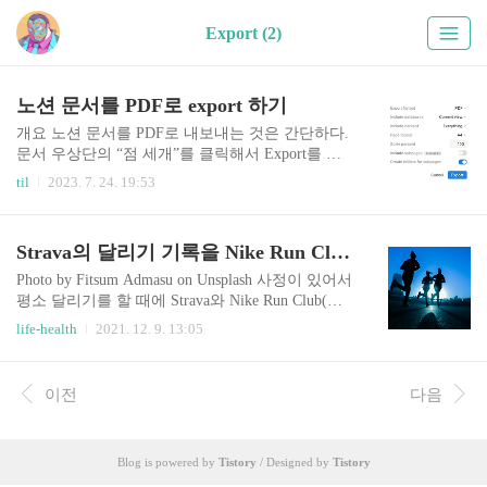
Export (2)
노션 문서를 PDF로 export 하기
개요 노션 문서를 PDF로 내보내는 것은 간단하다.
문서 우상단의 “점 세개”를 클릭해서 Export를 선
택하면 나오는 팝업창에서 PDF만 선택한 다음 내
til
2023. 7. 24. 19:53
보내면 된다. 글이 너무 크게 느껴지면 Scale percen
t를 70~80정도로 조절하면 좋았다. 다만 아쉬운 점
은 이때 PDF의 페이지마다 꼬리말과 페이지 번호
Strava의 달리기 기록을 Nike Run Club으로 옮기기
가 자동으로 붙는다는 것이다. 개선안 HTML로 내
보내기를 한 다음에 이를 브라우저에서 열어주고
Photo by Fitsum Admasu on Unsplash 사정이 있어서
우클릭하여 Print를 선택한 다음 PDF로 저장해주면
평소 달리기를 할 때에 Strava와 Nike Run Club(이
된다. Custom Scale를 조절해서 PDF의 폰트 크기를
하 NRC)앱을 둘 다 켜놓고 기록하는데 NRC 앱의
life-health
2021. 12. 9. 13:05
조절할 수 있다. Headers and footers를 체크 해제하
오류와 그 복원 과정에서의 실수로 달리기 기록 하
여 꼬리말과 페이지 번호를 보이지 않게 하였다. 깨
나가 날아갔다. 지인들과 NRC 챌린지를 하고 있는
알같은 이야기 한글 문서에서는 특히 우상단 점 세
데 기록을 수동으로 넣으니 챌린지에는 반영이 되
이전
다음
개를 클릭해서 나..
지 않았다. Strava의 달리기 기록을 Nike Run Club
으로 옮길 수는 없을까? 구글링을 통해 Reddit에서
아래 링크의 방법을 알아내어 성공했다. Strava와 N
Blog is powered by
Tistory
/ Designed by
Tistory
RC간에 직접 연동하는 방법이 없기에 Garmin conn
ect로 기록을 옮긴 다음에 NRC의 partner app으로 G