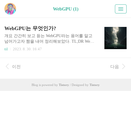
WebGPU (1)
WebGPU는 무엇인가?
개요 간간히 보고 듣는 WebGPU라는 용어를 알고
넘어가고자 짬을 내어 정리해보았다. TL;DR WebG
PU는 웹 애플리케이션에서 로컬 디바이스의 GPU
til
2023. 8. 30. 16:47
를 직접 접근하고 활용할 수 있게 해주는 도구이다.
위키: https://bit.ly/47QcXnh 3차원 그래픽스 및 연산
을 위한 잠재적 웹 표준 및 자바스크립트 API W3C
이전
다음
GPU for the Web Community Group에서 개발함 We
bGL versus. WebGPU 둘 다 웹에서의 그래픽, 컴퓨
팅 작업을 위한 API. 그래픽 카드의 하드웨어 가속
Blog is powered by
Tistory
/ Designed by
Tistory
을 활용하는 것이며 WebGL의 후속이 WebGPU라
고 생각하자. 차이점은 WebGPU가 좀더 최신이고
전반적으로 더 낫다고 보면 된다. WebGPU가 모던
그래픽 카드를 활용하여 그래픽, 컴퓨..