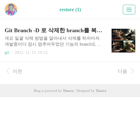
restore (1)
Git Branch -D 로 삭제한 branch를 복원하려면
개요 일괄 삭제 방법을 알아내서 삭제를 하자마자
개발중이다 잠시 멈추어두었던 기능의 branch도 삭
제했다는 것을 알았다. TL;DR 참고 링크: https://sta
git
2022. 12. 22. 10:22
ckoverflow.com/a/3640806/6513756 $ git reflog --all
$ git checkout -b {new-branch-name} {SHA} 설명 re
flog 는 local repository에서의 git 작업의 기록이라
이전
다음
고 보면 되겠다. 각종 명령에서 특정 지점을 명시할
때에 사용할 수 있다. git reflog --all 명령의 출력결
과를 챙겨보면 지웠던 branch와 관련한 지점을 찾
Blog is powered by
Tistory
/ Designed by
Tistory
을 수 있다. 그 지점의 왼쪽 노란색 hash 값을 저장
해둔다. 그리고 그 위치에 새로운 branch를 생성하
면 된다. 그게 끝이..