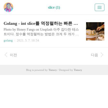
slice (1)
Golang - int slice를 역정렬하는 빠른 방법은?
Photo by Honey Fangs on Unsplash 아주 잡다한 테스
트이다. 정수를 역정렬하는 방법은 크게 두 개가 떠
오르는데 둘 중 어느게 더 빠른지 알고 싶었다. 전
golang
2021. 5. 7. 18:54
체 테스트코드 링크: https://github.com/nicewook/gol
ang-sort-reverse-test 첫 번째 방법은 sort.Reverse()를
활용하는 것이고, 두 번째 방법은 sort.Slice()를 이
이전
다음
용하는 것이다. 첫 인상은 두 번째 방법이 빠를 것
같았다. 첫 번째 방법은 뭔가 세 번이나 감싸잖아?
하는 선입견이 컸다. func sortReverse1(a []int) { sor
Blog is powered by
Tistory
/ Designed by
Tistory
t.Sort(sort.Reverse(sort.IntSlice(a))) } func sortRevers
e2(a []int) { sort..