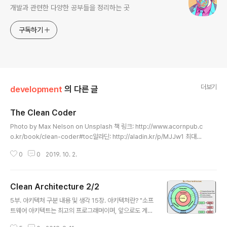
개발과 관련한 다양한 공부들을 정리하는 곳
구독하기
더보기
development
의 다른 글
The Clean Coder
글 내용
Photo by Max Nelson on Unsplash 책 링크: http://www.acornpub.c
o.kr/book/clean-coder#toc알라딘: http://aladin.kr/p/MJJw1 최대한
간결하게 감상을 적어보자 개발자로서 프로다운 모습, 장인의 면모를 갖추자는
0
0
2019. 10. 2.
것이다. 할 만큼 했다는 식은 프로답지 못하다. 하라는 데로 하겠지만 얼마나 잘
되지 보자는 심보는 최악이다. (수동적 공격성: passive-aggressive) 프로
는 지식을 쌓아야 하고 그것을 책임있게 행동으로 옮긴다. 테스트하기 쉽게 코
Clean Architecture 2/2
드를 짜야 한다. 구조가 좋아야 코드를 쉽게 변경할 수 있다. 아닌건 아니라고 말
글 내용
할 수 있는 용기가 있어야 한다. 몰입은 좋은게 아니다. 큰 그림을 놓치게 되고,
5부. 아키텍처 구분 내용 및 생각 15장. 아키텍처란? "소프
다른 사람과의 협업을 ..
트웨어 아키텍트는 최고의 프로그래머이며, 앞으로도 계속
프로그래밍 작업을 맡을 뿐 아니라 동시에 나머지 팀원들