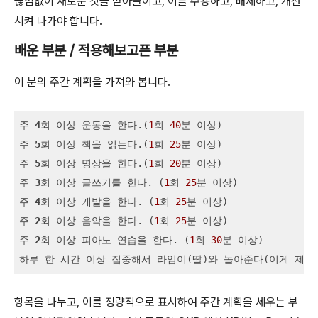
끊임없이 새로운 것을 받아들이고, 이를 수용하고, 배제하고, 개선
시켜 나가야 합니다.
배운 부분 / 적용해보고픈 부분
이 분의 주간 계획을 가져와 봅니다.
주 
4
회 이상 운동을 한다.(
1
회 
40
분 이상)

주 
5
회 이상 책을 읽는다.(
1
회 
25
분 이상)

주 
5
회 이상 명상을 한다.(
1
회 
20
분 이상)

주 
3
회 이상 글쓰기를 한다. (
1
회 
25
분 이상)

주 
4
회 이상 개발을 한다. (
1
회 
25
분 이상)

주 
2
회 이상 음악을 한다. (
1
회 
25
분 이상)

주 
2
회 이상 피아노 연습을 한다. (
1
회 
30
분 이상)

하루 한 시간 이상 집중해서 라임이(딸)와 놀아준다(이게 제일
항목을 나누고, 이를 정량적으로 표시하여 주간 계획을 세우는 부