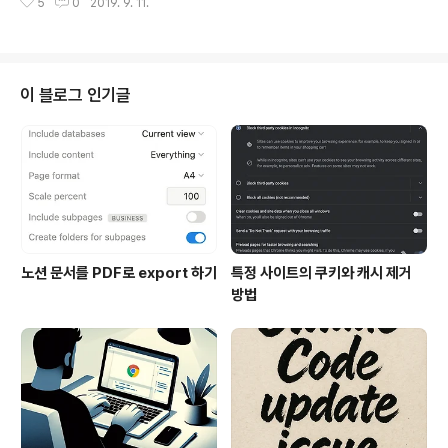
5
0
2019. 9. 11.
이 생산성을 극대화할 수 있는 설계를 하도록 방향을 이끌
어 준다." 소프트웨어 시스템 아키텍처 - "그 모양은 시스템
을 컴포턴트로 분할하는 방법, 분할된 컴포넌트를 배치하
는 방법, 컴포넌트가 서로 의사소통하는 방식에 따라 정해
진다." - "그리고 그 형태는 아키텍처 안에 담긴 소프트웨어
이 블로그 인기글
시스템이 쉽게 개발, 배포, 운영, 유지보수 되도록 만들어진
다." "시스템 아키텍처는 시스템의 동작 여부와는 거의 관
련이 없다." - 개판인 아키텍처도 동작하게 구현할 수 있다.
"좋은 아키텍처는 시스템을 쉽게 이해하고, 쉽게 개발하며,
쉽게 유지보수하..
노션 문서를 PDF로 export 하기
특정 사이트의 쿠키와 캐시 제거
방법