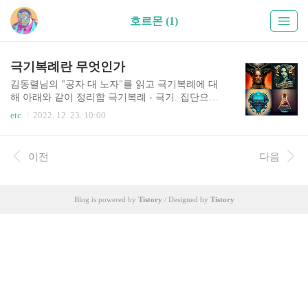
호르몬 (1)
극기복례란 무엇인가
김동렬님의 "공자 대 노자"를 읽고 극기복례에 대
해 아래와 같이 정리함 극기복례 - 극기. 집단으로
부터 자극받아 분비되는 호르몬을 극복하고 - 복
etc
2022. 12. 23. 10:00
례. 이성의 예법을 따르라 남들이 부동산을 사면 나
도 사야하나 싶다. 남들이 주식 부자가 되면 나도
주식해야 하나 허둥지둥이다. 남들이 노스페이스
이전
다음
점퍼를 입으면, 아크테릭스를 사면 나만 없어 하고
슬퍼진다. 이를 극복해야 한다. 집단이 주는 스트레
스로 내 몸에서 분비되는 호르몬을 관조할 수 있어
Blog is powered by
Tistory
/ Designed by
Tistory
야 한다.