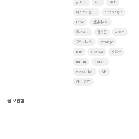
github
Gin
MCP
티스토리챌린지
clean agile
Echo
인텔리제이
독서후기
잡학툰
체호프
클린 애자일
strange
bun
OpenAI
오블완
intellij
notion
websocket
API
ChatGPT
글 보관함