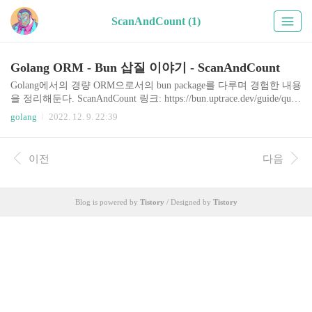
ScanAndCount (1)
Golang ORM - Bun 삽질 이야기 - ScanAndCount
Golang에서의 경량 ORM으로서의 bun package를 다루며 경험한 내용
을 정리해둔다. ScanAndCount 링크: https://bun.uptrace.dev/guide/quer
y-select.html#count-rows 데이터베이스를 다루며 query 로 리스트를
golang
2022. 12. 9. 22:39
가져올 때에는 Offset, Limit 를 이용해 그 일부만을 가져와야 할 때
가 많다. 그러면서도 paignation 을 위해 전체 개수를 Count 해 주어야
한다. bun 은 ScanAndCount() 기능을 제공한다. 이 매서드가 이쁜 것
이전
다음
은 이 지점이다. Offset, Limit가 적용되면서도 Count는 그것이 적용
되지 않은 전체 개수를 세어주는 것이다. Example code with comment
아래의 발췌한 코드와 코멘..
Blog is powered by
Tistory
/ Designed by
Tistory