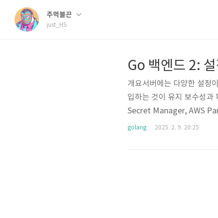
주먹불끈
just_HS
Go 백엔드 2: 
개요서버에는 다양한 설정이 
입하는 것이 유지 보수성과 확
Secret Manager, AWS
앞선 글의 코드를 누적하고 
golang
2025. 2. 9. 20:25
다.링크GitHub 브랜치: https
그 링크Go 백엔드 1: 클린
프로젝트 구조설정과 관련한 