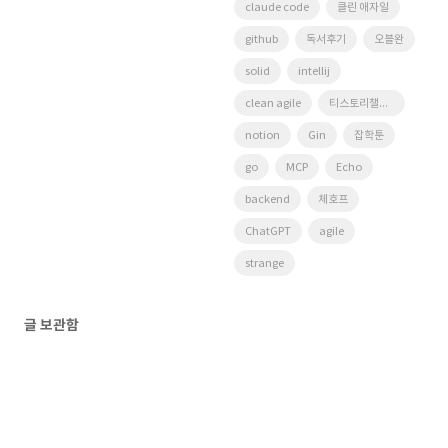
claude code
클린 애자일
github
독서후기
오블완
solid
intellij
clean agile
티스토리챌린지
notion
Gin
잡학툰
go
MCP
Echo
backend
체호프
ChatGPT
agile
strange
글 보관함