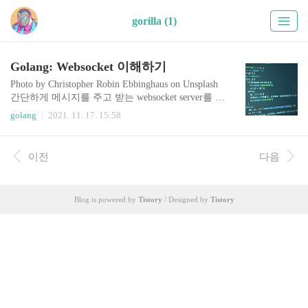
gorilla (1)
Golang: Websocket 이해하기
Photo by Christopher Robin Ebbinghaus on Unsplash
간단하게 메시지를 주고 받는 websocket server를 만
들어 볼 일이 있었다. gorilla/webscoket의 예제를 참
golang
2021. 11. 17. 15:58
고하여 server와, 테스트를 위한 client까지 동작시
켜 보았는데 이참에 개념을 좀더 들여다보자 싶어
져서 자료를 찾아 정리해보았다. 이어서 gorilla/web
이전
다음
scoket 패키지의 구현을 들여다보려 한다 참고 링크
(라고 하고 거의 번역을 한 수준): https://sookocheff.
com/post/networking/how-do-websockets-work/ GitHu
Blog is powered by
Tistory
/ Designed by
Tistory
b(gorilla/websocket): https://github.com/gorilla/webso
cket Websoc..