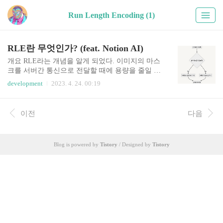
Run Length Encoding (1)
RLE란 무엇인가? (feat. Notion AI)
개요 RLE라는 개념을 알게 되었다. 이미지의 마스
크를 서버간 통신으로 전달할 때에 용량을 줄일 수
있다고 한다. 기존 방식으로 정리를 한다면 구글링
development
2023. 4. 24. 00:19
부터 하고 정보들을 모아서 정리하였겠지만 이번
에는 노션의 AI 기능을 적극 활용해 보았다. 작성
을 하고 드는 생각은 내가 직접 쓰는 것보다 훨씬
이전
다음
세련되게 작성이 된다. 이렇게 작성할 수 있게 된
시대에 블로그 포스팅은 어떤 의미를 가지게 되는
가? 블로그 포스팅에서는 존칭을 안쓰려 하는데 존
Blog is powered by
Tistory
/ Designed by
Tistory
칭으로 작업이 된다 RLE란? RLE은 **"Run Length
Encoding"**의 약자로, 이미지나 비디오 데이터를
압축하는 데 사용되는 압축 알고리즘 중 하나입니
다. 이 알고리즘은 이미지에서 연속된 픽셀 값이 반
복되는 경우, 그 값을 반복되는 횟수와 함께 저장하
여 데..