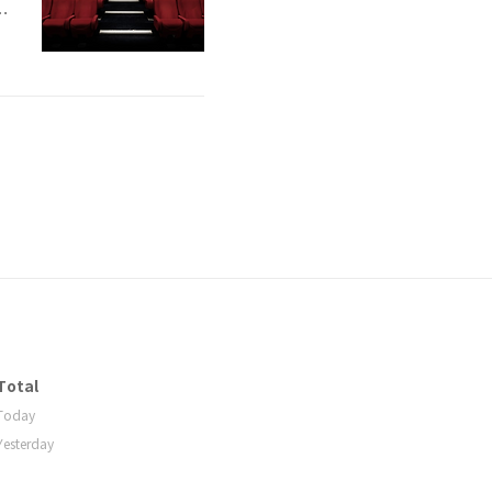
들
찾
a
Total
Today
Yesterday