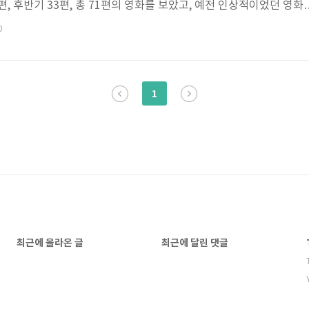
편, 후반기 33편, 총 71편의 영화를 보았고, 예전 인상적이었던 영화
하였다. 마음에 드는 영화들은 (주로 이동진의) 평론과 관련 글들을 
0
데어 윌비 블러드가 너무 인상적이어서 PTA(폴 토마스 앤더슨) 영화
. TL;DR 강추 영화 전반기 1. 판의 미로 2. 남매의 여름밤 3. I 
hings 4. 배리 린든 5. 도그빌 6. 머니볼 TL..
1
최근에 올라온 글
최근에 달린 댓글