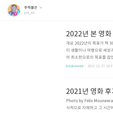
주먹불끈
just_HS
2022년 본 영화
개요 2022년의 목표가 책 
미 생활이나 여행으로 세상
어 최소한으로의 목표를 잡았던
화 모음 Inherent Vic
book-movie
2022. 12. 27. 18:3
설가의 영화 2022년 보았던 
키튼의 영화. 인간의 뇌는 무
로젝트. 재미있지만 1시간이
2021년 영화 
디글러..
Photo by Felix Moo
식적으로 자제하고 그 시간에