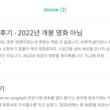
movie (2)
 후기 - 2022년 개봉 영화 아님
30권, 영화 30편이었는데 목표는 채운 것 같습니다. 바쁘게 살다보니 
과 소통하기 힘들어 책과 영화로라도 시공간을 넘어 세상을 만나자 싶
 것입니다. 2022년 보았던 영화를 정리해봅니다. TL;DR 추천 영
e(타고난 악덕) 랜드앤 프리덤 인투 더 와일드 같은 속옷을 입는 두 여자 소
7
영화 제목 월/ 별점 감상 General 1월/3.5 구조론에서 언급한 버스
엇에 반응하는가? 부기나이트 1월/4.5 폴 토머스 앤더슨 모두 보기 
 넘어가니 PTA의 방식에 질리는 느낌. 몰락의 절정인 2시간쯤. 더크
후기
neeram on Unsplash 전반기에 영화를 많이 봤다는 생각에 후반기에는 
 유튜브로 지식흡수를 하고 싶었다. 2020년에는 총 36편을 보았는