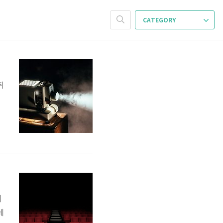
CATEGORY
취
터
프
의
데