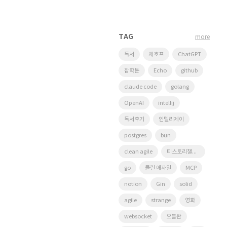
TAG
more
독서
체호프
ChatGPT
잡학툰
Echo
github
claude code
golang
OpenAI
intellij
독서후기
인텔리제이
postgres
bun
clean agile
티스토리챌린지
go
클린 애자일
MCP
notion
Gin
solid
agile
strange
영화
websocket
오블완