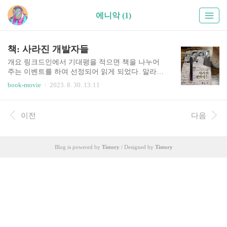
에니악 (1)
책: 사라진 개발자들
개요 링크드인에서 기대평을 적으면 책을 나누어
주는 이벤트를 하여 선정되어 읽게 되었다. 알라딘
링크: http://aladin.kr/p/C4u6e 선입견 읽기전 두 가
book-movie
2023. 8. 30. 13:11
지의 선입견, 혹은 기대를 가졌다. 기대: , 처럼, 신
화나 전설에 가까운 컴퓨터과학 초창기의 흥미진
진한 천재들 이야기이려나? 벨 연구소 이야기: htt
이전
다음
p://aladin.kr/p/Iz8V 해커, 광기의 랩소디: http://aladi
n.kr/p/eeSd9 우려: 생각만큼은 대단하지 않은 이야
기인데 여자라는 이유만으로 애써 힘들여 과대포
Blog is powered by
Tistory
/ Designed by
Tistory
장한 것은 이니겠지? 둘 다 틀렸다 나름의 재미가
없다고 할 수는 없지만 이 책에는 드라마틱한 요소
는 적다. 와 같은 영화의 느낌보다는 담담히 역사를
기록하는 다큐멘터리에 가깝다. 에필로그에는 나
와 같은 우려..